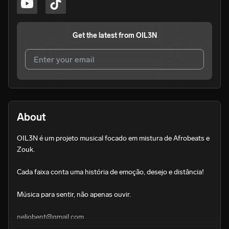
Get the latest from
OIL3N
I agree to UnitedMasters'
Terms and Conditions
and
Privacy Notice
.
I agree to my contact details being shared with
OIL3N
,
About
who may contact me.
OIL3N é um projeto musical focado em mistura de Afrobeats e 
We won’t share your email address without your permission.
Zouk.

SUBSCRIBE
Cada faixa conta uma história de emoção, desejo e distância!

Música para sentir, não apenas ouvir.

neliobent@gmail.com