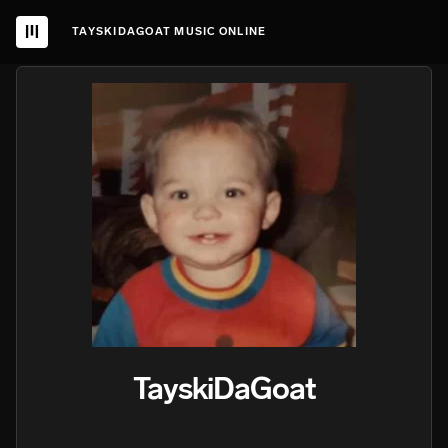
TAYSKIDAGOAT MUSIC ONLINE
TayskiDaGoat