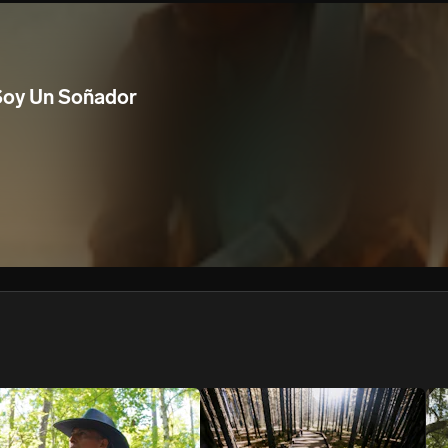
We won’t share your email address without your permission.
SUBSCRIBE
Soy Un Soñador