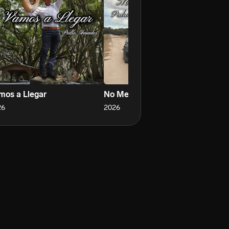
mos a Llegar
No Me Dejes Volver
Cu
26
2026
20