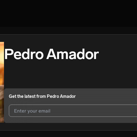
Pedro Amador
Get the latest from
Pedro Amador
I agree to UnitedMasters'
Terms and Conditions
and
Privacy Notice
.
I agree to my contact details being shared with
Pedro Amador
, who m